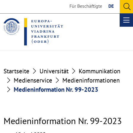
Go
Go
Für Beschäftigte
DE
to
to
O
the
the
se
Op
content
footer
me
section
section
Startseite
Universität
Kommunikation
Medienservice
Medieninformationen
Medieninformation Nr. 99-2023
Medieninformation Nr. 99-2023