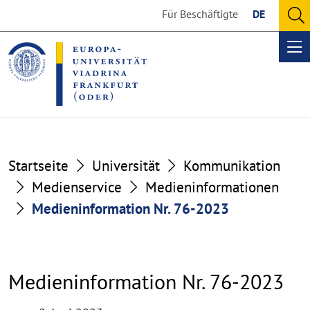
Go
Go
Für Beschäftigte
DE
to
to
O
the
the
se
Op
content
footer
me
section
section
Startseite
Universität
Kommunikation
Medienservice
Medieninformationen
Medieninformation Nr. 76-2023
Medieninformation Nr. 76-2023