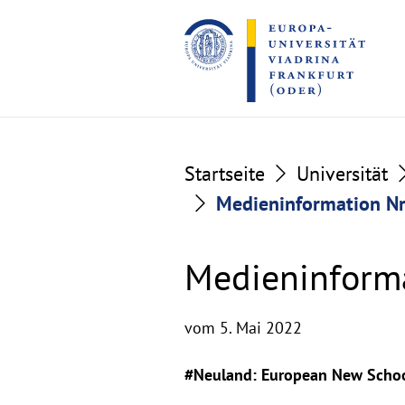
Go
Go
to
to
the
the
content
footer
section
section
Startseite
Universität
Medieninformation Nr
Medieninforma
vom 5. Mai 2022
#Neuland: European New School 