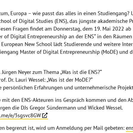
tum, Europa – wie passt das alles in einen Studiengang
hool of Digital Studies (ENS), das jüngste akademische Pr
diesen Fragen findet am Donnerstag, dem 19. Mai 2022 ab 
r of Digital Entrepreneurship an der ENS“ in den Räumen 
ie European New School lädt Studierende und weitere Inte
udiengang Master of Digital Entrepreneurship (MoDE) und 
rgen Neyer zum Thema „Was ist die ENS?“
r. Lauri Wessel: „Was ist der MoDE?“
sönlichen Erfahrungen und unternehmerische Projekt
e mit den ENS-Akteuren ins Gespräch kommen und den Ab
sorgen die DJs Gregor Sündermann und Wicked Wessel.
fb.me/e/3sgsvc8GW
en begrenzt ist, wird um Anmeldung per Mail gebeten:
en