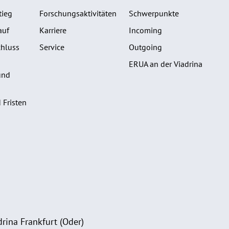
tieg
Forschungsaktivitäten
Schwerpunkte
auf
Karriere
Incoming
hluss
Service
Outgoing
ERUA an der Viadrina
und
 Fristen
rina Frankfurt (Oder)