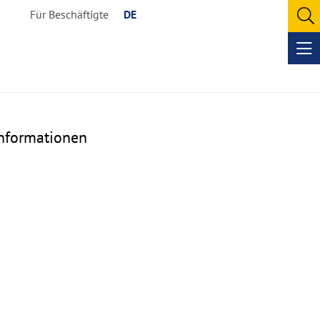
Für Beschäftigte
DE
O
se
Op
me
nformationen