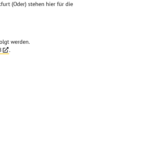
urt (Oder) stehen hier für die
olgt werden.
8
.