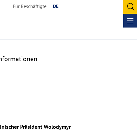
Für Beschäftigte
DE
O
se
Op
me
nformationen
rainischer Präsident Wolodymyr