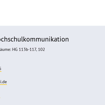
Hochschulkommunikation
Räume: HG 113b-117, 102
5
i.de
o