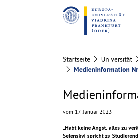
Go
Go
to
to
the
the
content
footer
section
section
Startseite
Universität
Medieninformation Nr
Medieninforma
vom 17. Januar 2023
„Habt keine Angst, alles zu ve
Selenskyj spricht zu Studieren