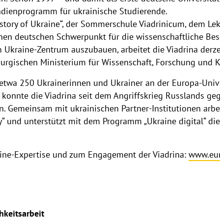
ndienprogramm für ukrainische Studierende.
istory of Ukraine“, der Sommerschule Viadrinicum, dem Le
inen deutschen Schwerpunkt für die wissenschaftliche Bes
 Ukraine-Zentrum auszubauen, arbeitet die Viadrina derzei
rgischen Ministerium für Wissenschaft, Forschung und Ku
 etwa 250 Ukrainerinnen und Ukrainer an der Europa-Unive
konnte die Viadrina seit dem Angriffskrieg Russlands ge
n. Gemeinsam mit ukrainischen Partner-Institutionen arbei
ty“ und unterstützt mit dem Programm „Ukraine digital“ di
aine-Expertise und zum Engagement der Viadrina:
www.eur
hkeitsarbeit