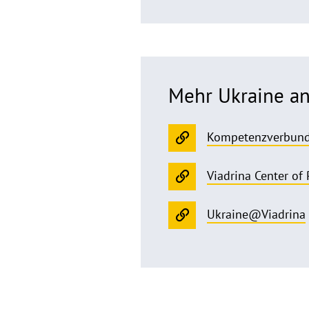
Mehr Ukraine an
Kompetenzverbund I
Viadrina Center of
Ukraine@Viadrina