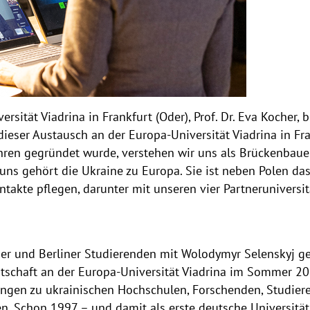
rsität Viadrina in Frankfurt (Oder), Prof. Dr. Eva Kocher, 
ieser Austausch an der Europa-Universität Viadrina in Fra
Jahren gegründet wurde, verstehen wir uns als Brückenbaue
uns gehört die Ukraine zu Europa. Sie ist neben Polen da
takte pflegen, darunter mit unseren vier Partneruniversit
r und Berliner Studierenden mit Wolodymyr Selenskyj ge
tschaft an der Europa-Universität Viadrina im Sommer 202
hungen zu ukrainischen Hochschulen, Forschenden, Studie
iven. Schon 1997 – und damit als erste deutsche Universitä