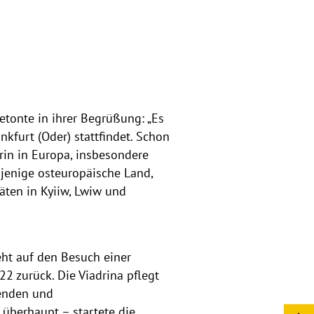
betonte in ihrer Begrüßung: „Es
nkfurt (Oder) stattfindet. Schon
rin in Europa, insbesondere
sjenige osteuropäische Land,
äten in Kyiiw, Lwiw und
ht auf den Besuch einer
2 zurück. Die Viadrina pflegt
renden und
t überhaupt – startete die