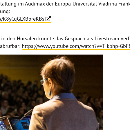
taltung im Audimax der Europa-Universität Viadrina Frankf
gung:
e/s/K8yCqGLXBpreKBs
n in den Hörsälen konnte das Gespräch als Livestream verf
 abrufbar:
https://www.youtube.com/watch?v=T_kphp-GbF