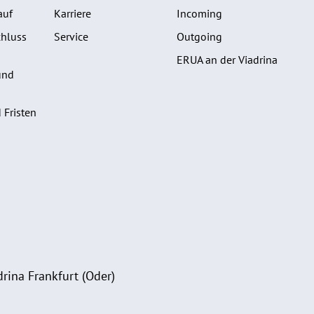
auf
Karriere
Incoming
hluss
Service
Outgoing
ERUA an der Viadrina
und
 Fristen
rina Frankfurt (Oder)