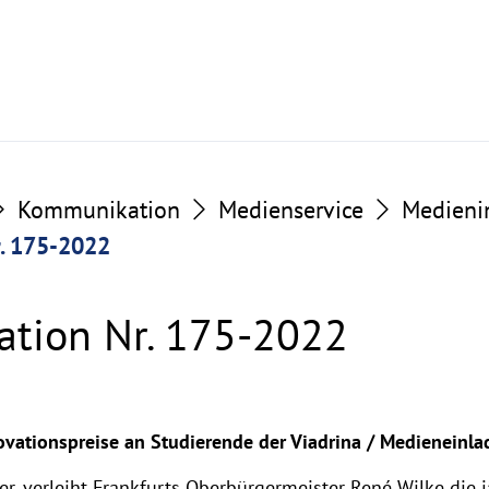
Kommunikation
Medienservice
Medieni
. 175-2022
tion Nr. 175-2022
ovationspreise an Studierende der Viadrina / Medieneinl
 verleiht Frankfurts Oberbürgermeister René Wilke die j