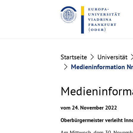
Go
Go
to
to
the
the
content
footer
section
section
Startseite
Universität
Medieninformation Nr
Medieninforma
vom 24. November 2022
Oberbürgermeister verleiht Inn
Am Mittwoch, dem 30. November,