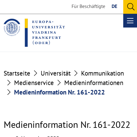
Go
Go
Für Beschäftigte
DE
to
to
O
the
the
se
Op
content
footer
me
section
section
Startseite
Universität
Kommunikation
Medienservice
Medieninformationen
Medieninformation Nr. 161-2022
Medieninformation Nr. 161-2022