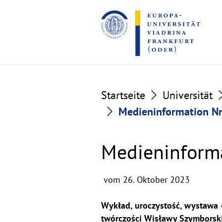
Go
Go
to
to
the
the
content
footer
section
section
Startseite
Universität
Medieninformation Nr
Medieninforma
vom 26. Oktober 2023
Wykład, uroczystość, wystawa 
twórczości Wisławy Szymborskie