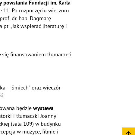
y powstania Fundacji im. Karla
ße 11. Po rozpoczęciu wieczoru
prof. dr. hab. Dagmarę
t. „Jak wspierać literaturę i
ący się finansowaniem tłumaczeń
ka – Śmiech” oraz wieczór
ki.
ntowana będzie
wystawa
utorki i tłumaczki Joanny
kiej (sala 109) w budynku
cepcja w muzyce, filmie i