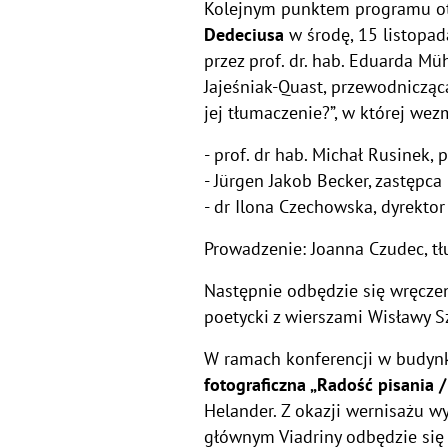
Kolejnym punktem programu ot
Dedeciusa
w środę, 15 listopad
przez prof. dr. hab. Eduarda Mü
Jajeśniak-Quast, przewodniczącą
jej tłumaczenie?”, w której wez
- prof. dr hab. Michał Rusinek,
- Jürgen Jakob Becker, zastępc
- dr Ilona Czechowska, dyrektor
Prowadzenie: Joanna Czudec, tł
Następnie odbędzie się wręcze
poetycki z wierszami Wisławy S
W ramach konferencji w budyn
fotograficzna „Radość pisania 
Helander. Z okazji wernisażu 
głównym Viadriny odbędzie się 