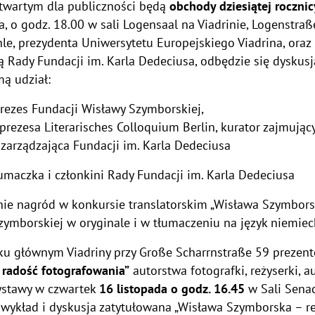
wartym dla publiczności będą
obchody dziesiątej rocznic
a, o godz. 18.00 w sali Logensaal na Viadrinie, Logenstra
hle, prezydenta Uniwersytetu Europejskiego Viadrina, oraz 
 Rady Fundacji im. Karla Dedeciusa, odbędzie się dyskusja p
mą udział:
 prezes Fundacji Wisławy Szymborskiej,
a prezesa Literarisches Colloquium Berlin, kurator zajmuj
 zarządzająca Fundacji im. Karla Dedeciusa
umaczka i członkini Rady Fundacji im. Karla Dedeciusa
nie nagród w konkursie translatorskim „Wisława Szymbors
zymborskiej w oryginale i w tłumaczeniu na język niemiec
ku głównym Viadriny przy Große Scharrnstraße 59 preze
/ radość fotografowania”
autorstwa fotografki, reżyserki, a
wystawy w czwartek
16 listopada o godz. 16.45
w Sali Senac
wykład i dyskusja zatytułowana „Wisława Szymborska – re