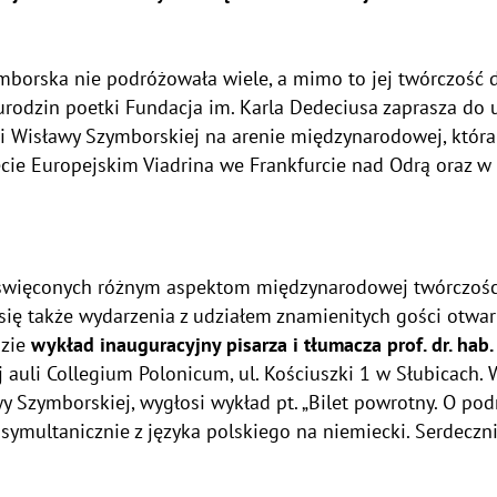
mborska nie podróżowała wiele, a mimo to jej twórczość d
 urodzin poetki Fundacja im. Karla Dedeciusa zaprasza do
i Wisławy Szymborskiej na arenie międzynarodowej, która
ecie Europejskim Viadrina we Frankfurcie nad Odrą oraz 
oświęconych różnym aspektom międzynarodowej twórczośc
 się także wydarzenia z udziałem znamienitych gości otwar
dzie
wykład inauguracyjny pisarza i tłumacza prof. dr. hab
 auli Collegium Polonicum, ul. Kościuszki 1 w Słubicach. W
y Szymborskiej, wygłosi wykład pt. „Bilet powrotny. O po
ymultanicznie z języka polskiego na niemiecki. Serdeczn