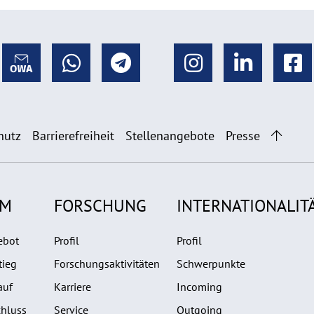
hutz
Barrierefreiheit
Stellenangebote
Presse
UM
FORSCHUNG
INTERNATIONALIT
ebot
Profil
Profil
tieg
Forschungsaktivitäten
Schwerpunkte
auf
Karriere
Incoming
hluss
Service
Outgoing