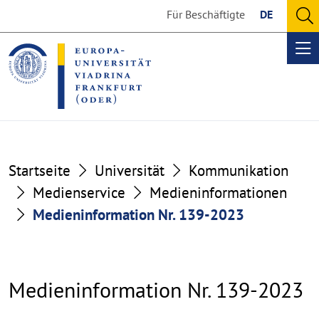
Go
Go
Für Beschäftigte
DE
to
to
O
the
the
se
Op
content
footer
me
section
section
Startseite
Universität
Kommunikation
Medienservice
Medieninformationen
Medieninformation Nr. 139-2023
Medieninformation Nr. 139-2023