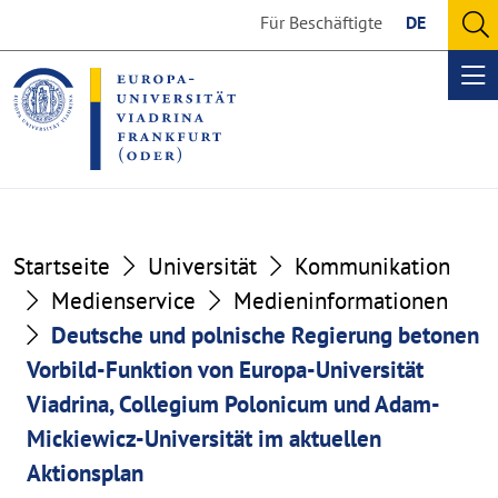
Go
Go
Für Beschäftigte
DE
to
to
O
the
the
se
Op
content
footer
me
section
section
Startseite
Universität
Kommunikation
Medienservice
Medieninformationen
Deutsche und polnische Regierung betonen
Vorbild-Funktion von Europa-Universität
Viadrina, Collegium Polonicum und Adam-
Mickiewicz-Universität im aktuellen
Aktionsplan