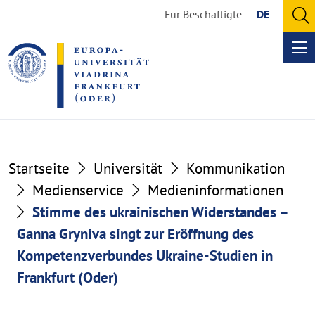
Go
Go
Für Beschäftigte
DE
to
to
O
the
the
se
Op
content
footer
me
section
section
Startseite
Universität
Kommunikation
Medienservice
Medieninformationen
Stimme des ukrainischen Widerstandes –
Ganna Gryniva singt zur Eröffnung des
Kompetenzverbundes Ukraine-Studien in
Frankfurt (Oder)