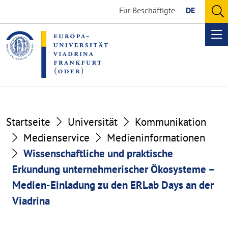
Go
Go
Für Beschäftigte
DE
to
to
O
the
the
se
Op
content
footer
me
section
section
Startseite
Universität
Kommunikation
Medienservice
Medieninformationen
Wissenschaftliche und praktische
Erkundung unternehmerischer Ökosysteme –
Medien-Einladung zu den ERLab Days an der
Viadrina