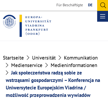
Go
Go
Für Beschäftigte
DE
to
to
O
the
the
se
Op
content
footer
me
section
section
Startseite
Universität
Kommunikation
Medienservice
Medieninformationen
Jak społeczeństwa radzą sobie ze
wstrząsami gospodarczymi – Konferencja na
Uniwersytecie Europejskim Viadrina /
możliwość przeprowadzenia wywiadów