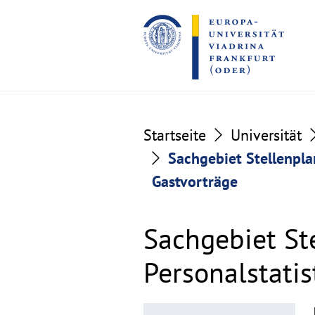
Go
Go
to
to
the
the
content
footer
section
section
Startseite
Universität
Sachgebiet Stellenpla
Gastvorträge
Sachgebiet St
Personalstatis