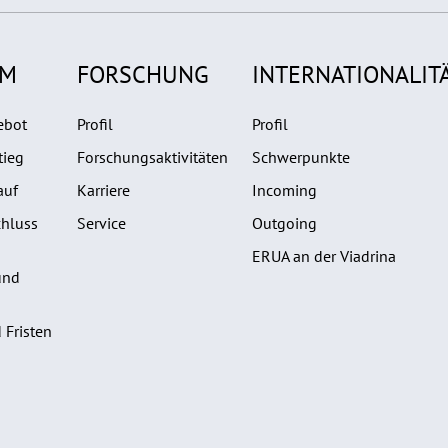
UM
FORSCHUNG
INTERNATIONALIT
ebot
Profil
Profil
tieg
Forschungsaktivitäten
Schwerpunkte
auf
Karriere
Incoming
hluss
Service
Outgoing
ERUA an der Viadrina
und
 Fristen