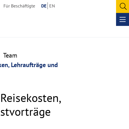
Für Beschäftigte
DE
EN
O
se
Op
me
Team
ken, Lehraufträge und
Reisekosten,
astvorträge