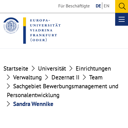
Go
Go
Für Beschäftigte
DE
EN
to
to
O
the
the
se
Op
content
footer
me
section
section
Startseite
Universität
Einrichtungen
Verwaltung
Dezernat II
Team
Sachgebiet Bewerbungsmanagement und
Personalentwicklung
Sandra Wennike