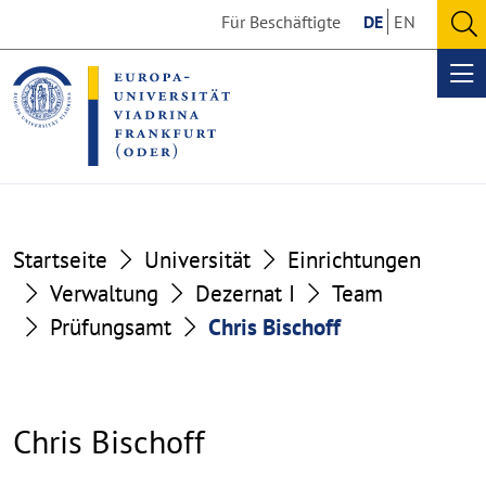
Go
Go
Für Beschäftigte
DE
EN
to
to
O
the
the
se
Op
content
footer
me
section
section
Startseite
Universität
Einrichtungen
Verwaltung
Dezernat I
Team
Prüfungsamt
Chris Bischoff
Chris Bischoff