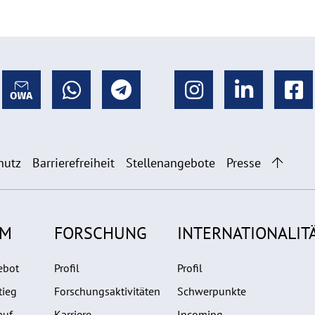
hutz
Barrierefreiheit
Stellenangebote
Presse
UM
FORSCHUNG
INTERNATIONALIT
ebot
Profil
Profil
tieg
Forschungsaktivitäten
Schwerpunkte
auf
Karriere
Incoming