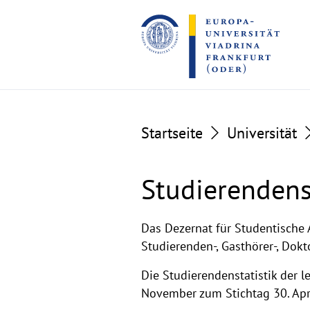
Go
Go
to
to
the
the
content
footer
section
section
Startseite
Universität
Studierendens
Studierendenstat
Das Dezernat für Studentische 
Studierenden-, Gasthörer-, Dokt
Die Studierendenstatistik der l
November zum Stichtag 30. April