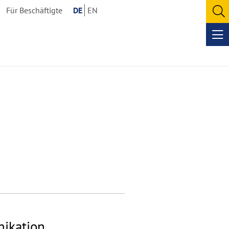
Für Beschäftigte
DE
EN
O
se
Op
me
ikation