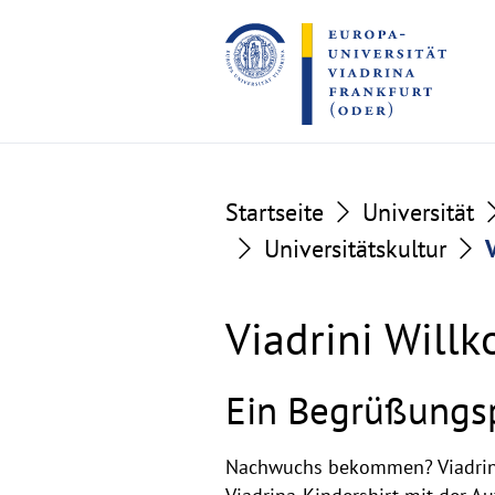
Go
Go
to
to
the
the
content
footer
section
section
Startseite
Universität
Universitätskultur
Viadrini Wil
Ein Begrüßungs
Nachwuchs bekommen? Viadrina