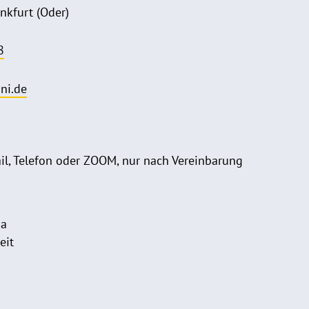
nkfurt (Oder)
8
ni.de
il, Telefon oder ZOOM, nur nach Vereinbarung
na
eit