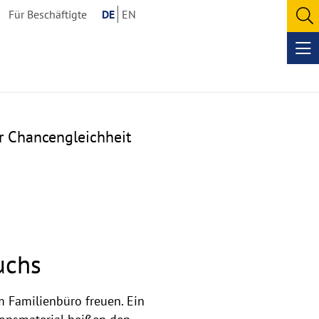
Für Beschäftigte
DE
EN
O
se
Op
me
r Chancengleichheit
uchs
Familienbüro freuen. Ein