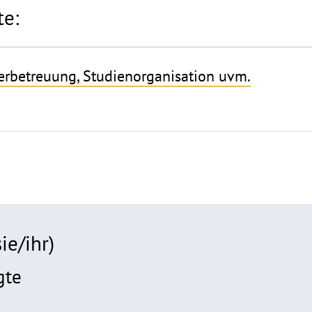
e:
erbetreuung, Studienorganisation uvm.
ie/ihr)
gte