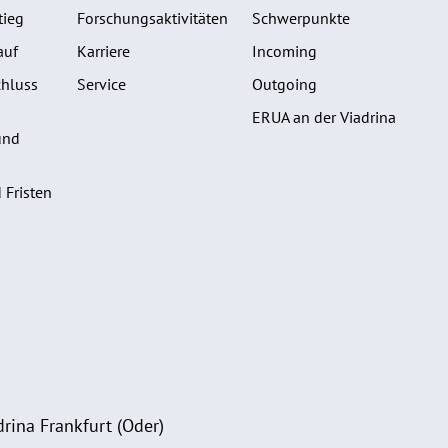
tieg
Forschungsaktivitäten
Schwerpunkte
auf
Karriere
Incoming
hluss
Service
Outgoing
ERUA an der Viadrina
und
 Fristen
rina Frankfurt (Oder)