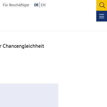
Für Beschäftigte
DE
EN
O
se
Op
me
r Chancengleichheit