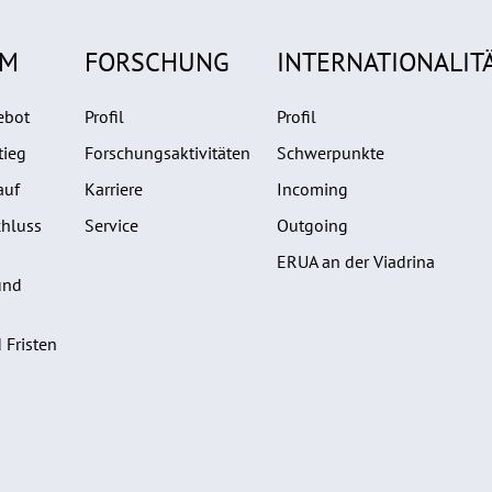
UM
FORSCHUNG
INTERNATIONALIT
ebot
Profil
Profil
tieg
Forschungsaktivitäten
Schwerpunkte
auf
Karriere
Incoming
hluss
Service
Outgoing
ERUA an der Viadrina
und
 Fristen