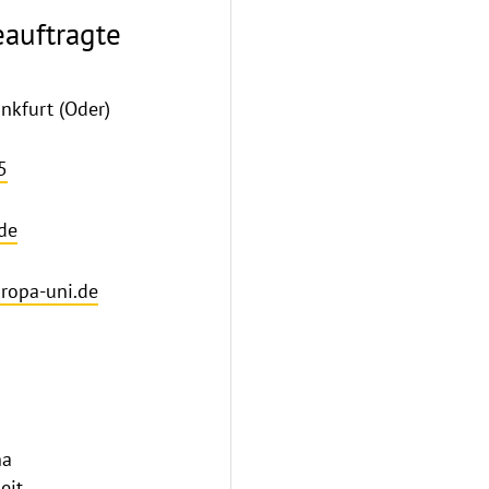
eauftragte
nkfurt (Oder)
5
de
ropa-uni.de
na
eit