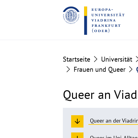
Go
Go
to
to
the
the
content
footer
section
section
Startseite
Universität
Frauen und Queer
Queer an Viad
Queer an der Viadri
Queer im Uni-Alltag