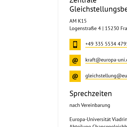
Gleichstellungsb
AM K15
Logenstraße 4 | 15230 Fra
+49 335 5534 479
kraft@europa-uni.
gleichstellung@eu
Sprechzeiten
nach Vereinbarung
Europa-Universität Viadri
Abteilung Chancengleichh