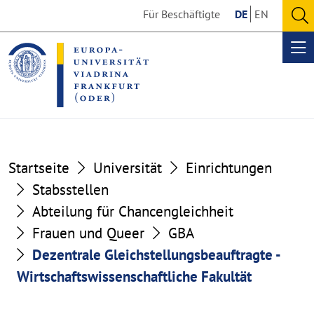
Go
Go
Für Beschäftigte
DE
EN
to
to
O
the
the
se
Op
content
footer
me
section
section
Startseite
Universität
Einrichtungen
Stabsstellen
Abteilung für Chancengleichheit
Frauen und Queer
GBA
Dezentrale Gleichstellungsbeauftragte -
Wirtschaftswissenschaftliche Fakultät