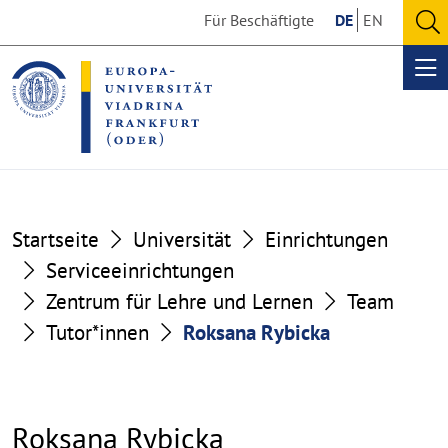
Go
Go
Für Beschäftigte
DE
EN
to
to
O
the
the
se
Op
content
footer
me
section
section
Startseite
Universität
Einrichtungen
Serviceeinrichtungen
Zentrum für Lehre und Lernen
Team
Tutor*innen
Roksana Rybicka
Roksana Rybicka