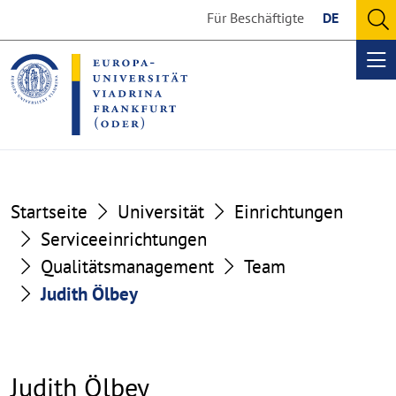
Go
Go
Für Beschäftigte
DE
to
to
O
the
the
se
Op
content
footer
me
section
section
Startseite
Universität
Einrichtungen
Serviceeinrichtungen
Qualitätsmanagement
Team
Judith Ölbey
Judith Ölbey