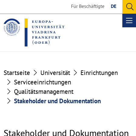
Go
Go
Für Beschäftigte
DE
to
to
O
the
the
se
Op
content
footer
me
section
section
Startseite
Universität
Einrichtungen
Serviceeinrichtungen
Qualitätsmanagement
Stakeholder und Dokumentation
Stakeholder und Dokumentation