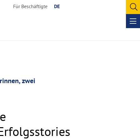
Für Beschäftigte
DE
O
se
Op
me
rinnen, zwei
e
Erfolgsstories