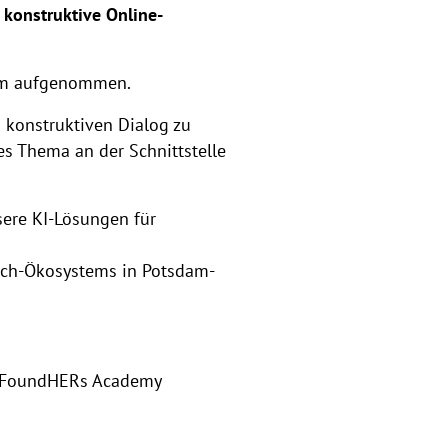
r
konstruktive Online-
am aufgenommen.
 konstruktiven Dialog zu
es Thema an der Schnittstelle
sere KI-Lösungen für
Tech-Ökosystems in Potsdam-
er FoundHERs Academy