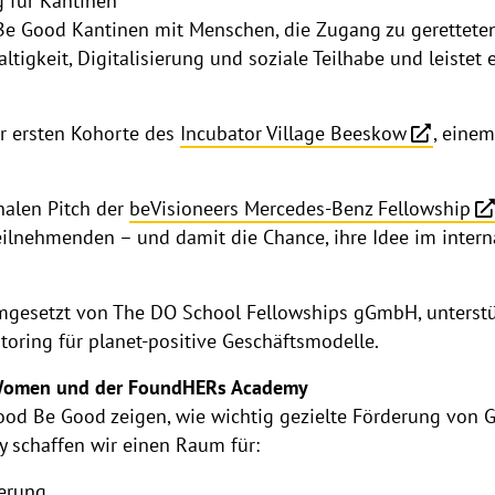
 für Kantinen
Be Good Kantinen mit Menschen, die Zugang zu geretteten
tigkeit, Digitalisierung und soziale Teilhabe und leistet
er ersten Kohorte des
Incubator Village Beeskow
, einem
nalen Pitch der
beVisioneers Mercedes-Benz Fellowship
 Teilnehmenden – und damit die Chance, ihre Idee im inter
umgesetzt von The DO School Fellowships gGmbH, unterstü
toring für planet-positive Geschäftsmodelle.
 Women und der FoundHERs Academy
Food Be Good zeigen, wie wichtig gezielte Förderung von
 schaffen wir einen Raum für:
ierung