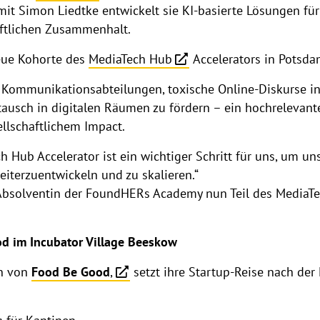
it Simon Liedtke entwickelt sie KI-basierte Lösungen fü
ftlichen Zusammenhalt.
neue Kohorte des
MediaTech Hub
Accelerators in Potsd
m Kommunikationsabteilungen, toxische Online-Diskurse in
ausch in digitalen Räumen zu fördern – ein hochrelevant
ellschaftlichem Impact.
 Hub Accelerator ist ein wichtiger Schritt für uns, um un
iterzuentwickeln und zu skalieren.“
e Absolventin der FoundHERs Academy nun Teil des Media
d im Incubator Village Beeskow
in von
Food Be Good
,
setzt ihre Startup-Reise nach d