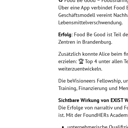
♻️ Food Be Good – Foodsharing
Über eine App verbindet Food 
Geschäftsmodell vereint Nachhal
Lebensmittelverschwendung.
Erfolg
: Food Be Good ist Teil d
Zentren in Brandenburg.
Zusätzlich konnte Alice beim fi
erzielen: 🏆 Top 4 unter allen
weiterzuentwickeln.
Die beVisioneers Fellowship, 
Training, Finanzierung und Men
Sichtbare Wirkung von EXIST
Die Erfolge von narraltiv und 
ist. Mit der FoundHERs Academy
unternehmerische Qualifiz