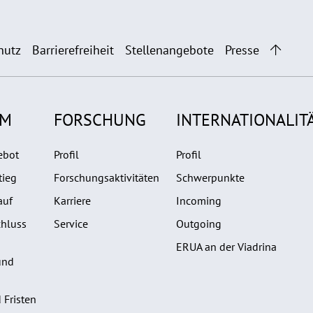
hutz
Barrierefreiheit
Stellenangebote
Presse
UM
FORSCHUNG
INTERNATIONALIT
ebot
Profil
Profil
tieg
Forschungsaktivitäten
Schwerpunkte
auf
Karriere
Incoming
hluss
Service
Outgoing
ERUA an der Viadrina
und
 Fristen