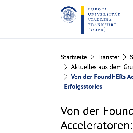
Go
Go
to
to
the
the
content
footer
section
section
Startseite
Transfer
S
Aktuelles aus dem Gr
Von der FoundHERs Ac
Erfolgsstories
Von der Foun
Acceleratoren: