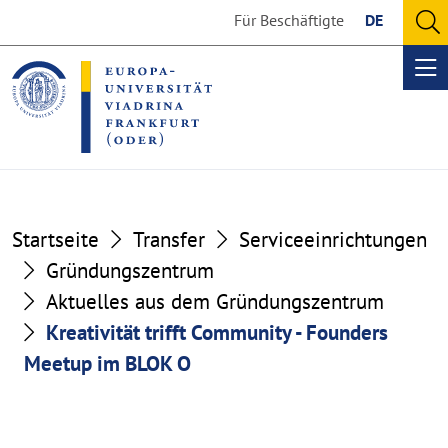
Go
Go
Für Beschäftigte
DE
to
to
O
the
the
se
Op
content
footer
me
section
section
Startseite
Transfer
Serviceeinrichtungen
Gründungszentrum
Aktuelles aus dem Gründungszentrum
Kreativität trifft Community - Founders
Meetup im BLOK O