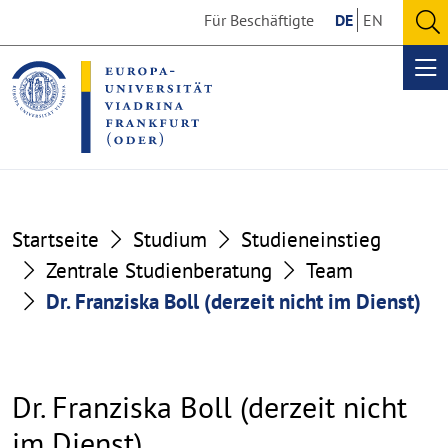
Go
Go
Für Beschäftigte
DE
EN
to
to
O
the
the
se
Op
content
footer
me
section
section
Startseite
Studium
Studieneinstieg
Zentrale Studienberatung
Team
Dr. Franziska Boll (derzeit nicht im Dienst)
Dr. Franziska Boll (derzeit nicht
im Dienst)