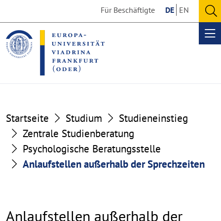
Go
Go
Für Beschäftigte
DE
EN
to
to
O
the
the
se
Op
content
footer
me
section
section
Startseite
Studium
Studieneinstieg
Zentrale Studienberatung
Psychologische Beratungsstelle
Anlaufstellen außerhalb der Sprechzeiten
Anlaufstellen außerhalb der