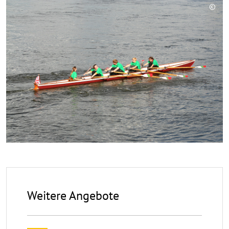
©
Copy
aufk
Weitere Angebote