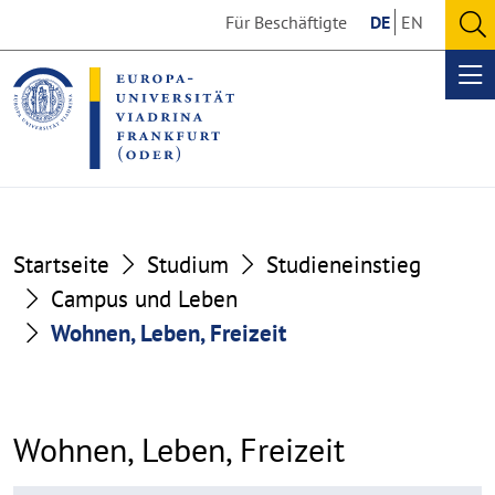
Go
Go
Für Beschäftigte
DE
EN
to
to
O
the
the
se
Op
content
footer
me
section
section
Startseite
Studium
Studieneinstieg
Campus und Leben
Wohnen, Leben, Freizeit
Wohnen, Leben, Freizeit