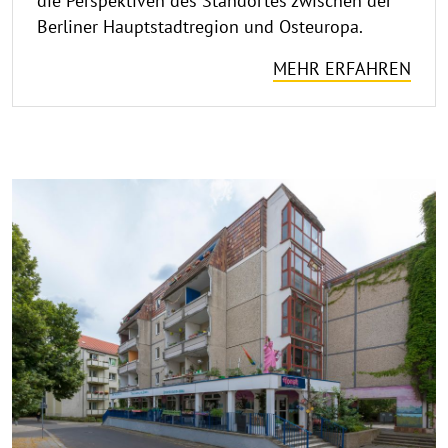
die Perspektiven des Standortes zwischen der
Berliner Hauptstadtregion und Osteuropa.
MEHR ERFAHREN
verbuendungshaus
©
fforst
Copy
aufk