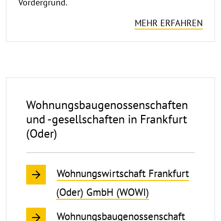
Vordergrund.
MEHR ERFAHREN
Wohnungsbaugenossenschaften
und
Wohnungsbaugenossenschaften
-
und -gesellschaften in Frankfurt
gesellschaften
(Oder)
in
Frankfurt
Wohnungswirtschaft Frankfurt
(Oder)
(Oder) GmbH (WOWI)
Wohnungsbaugenossenschaft