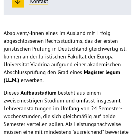
Kontakt
Das
Absolvent/-innen eines im Ausland mit Erfolg
abgeschlossenen Rechtsstudiums, das der ersten
Studium
juristischen Prüfung in Deutschland gleichwertig ist,
können an der Juristischen Fakultät der Europa-
Universität Viadrina aufgrund einer aka­de­mi­schen
Abschlussprüfung den Grad eines
Magister legum
(LL.M.)
er­wer­ben.
Dieses
Aufbaustudium
besteht aus einem
zweisemestrigen Studium und um­fasst insgesamt
Lehrveranstaltungen im Umfang von 24 Semester­
wochen­stunden, die sich gleichmäßig auf beide
Semester verteilen sollen. Als Leis­tungs­nachweise
müssen eine mit mindestens "ausreichend" bewertete