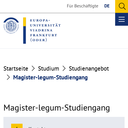
Go
Go
Für Beschäftigte
DE
to
to
O
the
the
se
Op
content
footer
me
section
section
Startseite
Studium
Studienangebot
Magister-legum-Studiengang
Magister-legum-Studiengang