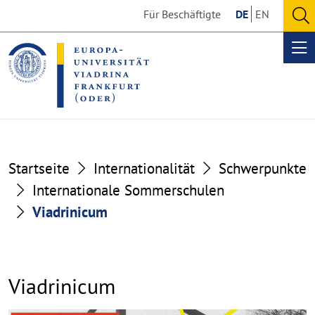
Go
Go
Für Beschäftigte
DE
EN
to
to
O
the
the
se
Op
content
footer
me
section
section
Startseite
Internationalität
Schwerpunkte
Internationale Sommerschulen
Viadrinicum
Viadrinicum