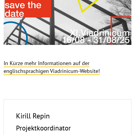
Save
the
Date
In Kürze mehr Informationen auf der
englischsprachigen Viadrinicum-Website!
Kirill Repin
Projektkoordinator