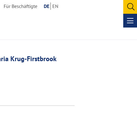
Für Beschäftigte
DE
EN
O
se
Op
me
ria Krug-Firstbrook