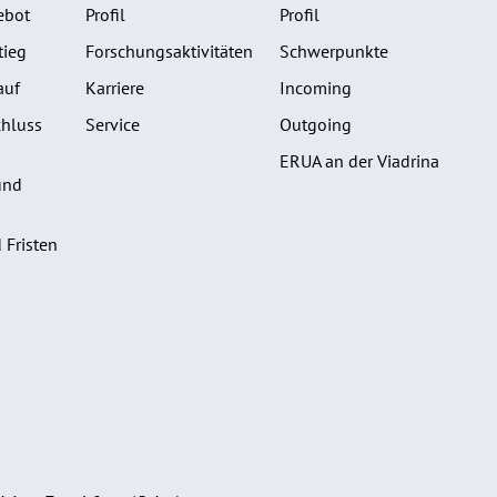
ebot
Profil
Profil
tieg
Forschungsaktivitäten
Schwerpunkte
auf
Karriere
Incoming
hluss
Service
Outgoing
ERUA an der Viadrina
und
 Fristen