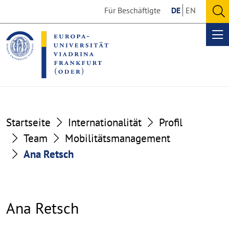
Go
Go
Für Beschäftigte
DE
EN
to
to
O
the
the
se
Op
content
footer
me
section
section
Startseite
Internationalität
Profil
Team
Mobilitätsmanagement
Ana Retsch
Ana Retsch