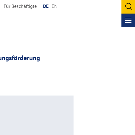
Für Beschäftigte
DE
EN
O
se
Op
me
ungsförderung