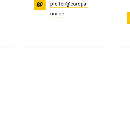
pfeifer@europa-
uni.de