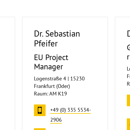
Dr. Sebastian
Pfeifer
EU Project
Manager
L
F
Logenstraße 4 | 15230
R
Frankfurt (Oder)
Raum: AM K19
+49 (0) 335 5534-
2906