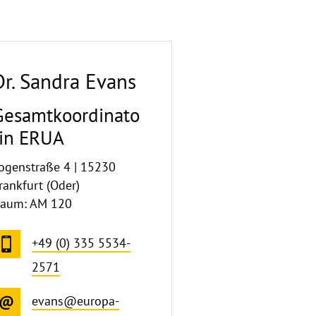
Dr. Sandra Evans
Gesamtkoordinato
rin ERUA
ogenstraße 4 | 15230
rankfurt (Oder)
aum: AM 120
+49 (0) 335 5534-
2571
evans@europa-