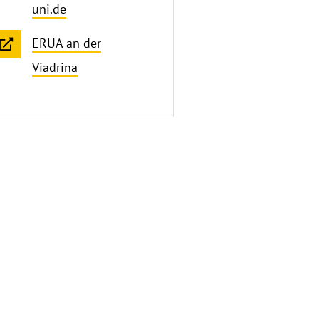
uni.de
ERUA an der
Viadrina