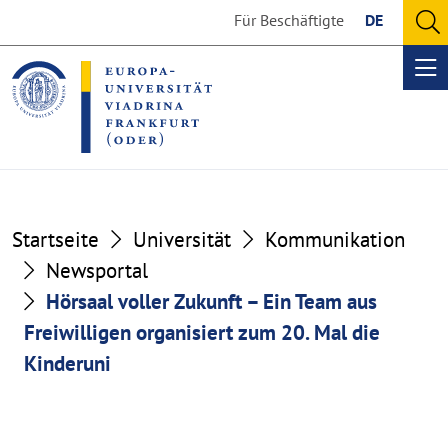
Go
Go
Für Beschäftigte
DE
to
to
O
the
the
se
Op
content
footer
me
section
section
Startseite
Universität
Kommunikation
Newsportal
Hörsaal voller Zukunft – Ein Team aus
Freiwilligen organisiert zum 20. Mal die
Kinderuni