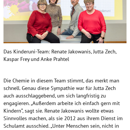
r
i
g
h
t
h
i
n
Das Kinderuni-Team: Renate Jakowanis, Jutta Zech,
w
Kaspar Frey und Anke Prahtel
e
i
s
Die Chemie in diesem Team stimmt, das merkt man
a
schnell. Genau diese Sympathie war für Jutta Zech
u
auch ausschlaggebend, um sich langfristig zu
f
engagieren. „Außerdem arbeite ich einfach gern mit
k
Kindern“, sagt sie. Renate Jakowanis wollte etwas
l
Sinnvolles machen, als sie 2012 aus ihrem Dienst im
a
Schulamt ausschied. „Unter Menschen sein, nicht in
p