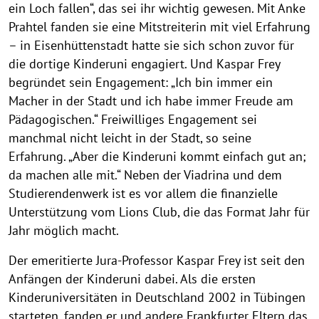
ein Loch fallen“, das sei ihr wichtig gewesen. Mit Anke
p
e
Prahtel fanden sie eine Mitstreiterin mit viel Erfahrung
n
– in Eisenhüttenstadt hatte sie sich schon zuvor für
die dortige Kinderuni engagiert. Und Kaspar Frey
begründet sein Engagement: „Ich bin immer ein
Macher in der Stadt und ich habe immer Freude am
Pädagogischen.“ Freiwilliges Engagement sei
manchmal nicht leicht in der Stadt, so seine
Erfahrung. „Aber die Kinderuni kommt einfach gut an;
da machen alle mit.“ Neben der Viadrina und dem
Studierendenwerk ist es vor allem die finanzielle
Unterstützung vom Lions Club, die das Format Jahr für
Jahr möglich macht.
Der emeritierte Jura-Professor Kaspar Frey ist seit den
Anfängen der Kinderuni dabei. Als die ersten
Kinderuniversitäten in Deutschland 2002 in Tübingen
starteten, fanden er und andere Frankfurter Eltern das