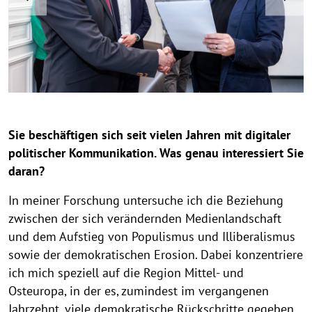
s
p
p
p
p
p
r
e
y
y
y
y
y
t
e
x
r
r
r
r
r
v
t
e
i
i
i
i
i
i
t
g
g
g
g
g
o
h
h
h
h
h
k
u
t
t
t
t
t
s
a
h
h
h
h
h
Sie beschäftigen sich seit vielen Jahren mit digitaler
i
i
i
i
i
politischer Kommunikation. Was genau interessiert Sie
n
n
n
n
n
w
w
w
w
w
daran?
e
e
e
e
e
In meiner Forschung untersuche ich die Beziehung
i
i
i
i
i
zwischen der sich verändernden Medienlandschaft
s
s
s
s
s
und dem Aufstieg von Populismus und Illiberalismus
a
a
a
a
a
u
u
u
u
u
sowie der demokratischen Erosion. Dabei konzentriere
f
f
f
f
f
ich mich speziell auf die Region Mittel- und
k
k
k
k
k
Osteuropa, in der es, zumindest im vergangenen
l
l
l
l
l
Jahrzehnt, viele demokratische Rückschritte gegeben