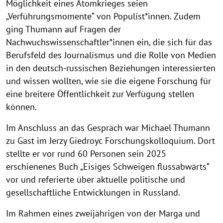
Möglichkeit eines Atomkrieges seien
u
u
u
u
u
„Verführungsmomente“ von Populist*innen. Zudem
f
f
f
f
f
ging Thumann auf Fragen der
k
k
k
k
k
Nachwuchswissenschaftler*innen ein, die sich für das
l
l
l
l
l
Berufsfeld des Journalismus und die Rolle von Medien
a
a
a
a
a
in den deutsch-russischen Beziehungen interessierten
p
p
p
p
p
und wissen wollten, wie sie die eigene Forschung für
p
p
p
p
p
eine breitere Öffentlichkeit zur Verfügung stellen
e
e
e
e
e
n
n
n
n
n
können.
Im Anschluss an das Gespräch war Michael Thumann
zu Gast im Jerzy Giedroyc Forschungskolloquium. Dort
stellte er vor rund 60 Personen sein 2025
erschienenes Buch „Eisiges Schweigen flussabwärts“
vor und referierte über aktuelle politische und
gesellschaftliche Entwicklungen in Russland.
Im Rahmen eines zweijährigen von der Marga und