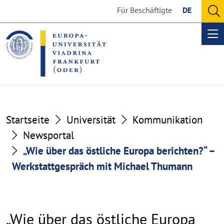
Go
Go
Für Beschäftigte
DE
to
to
O
the
the
se
Op
content
footer
me
section
section
Startseite
Universität
Kommunikation
Newsportal
„Wie über das östliche Europa berichten?“ –
Werkstattgespräch mit Michael Thumann
„Wie über das östliche Europa