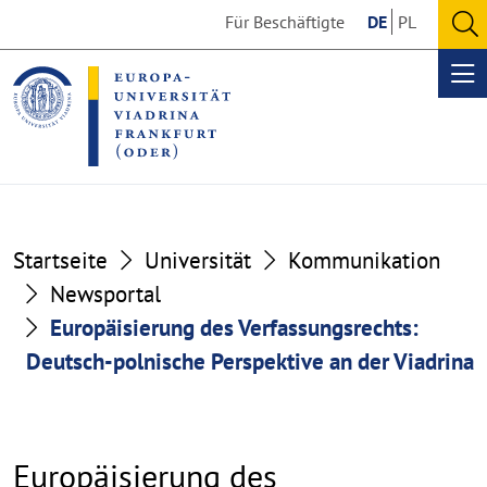
Go
Go
Für Beschäftigte
DE
PL
to
to
O
the
the
se
Op
content
footer
me
section
section
Startseite
Universität
Kommunikation
Newsportal
Europäisierung des Verfassungsrechts:
Deutsch-polnische Perspektive an der Viadrina
Europäisierung des