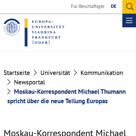
Go
Go
Für Beschäftigte
DE
to
to
O
the
the
se
Op
content
footer
me
section
section
Startseite
Universität
Kommunikation
Newsportal
Moskau-Korrespondent Michael Thumann
spricht über die neue Teilung Europas
Moskau-Korrespondent Michael