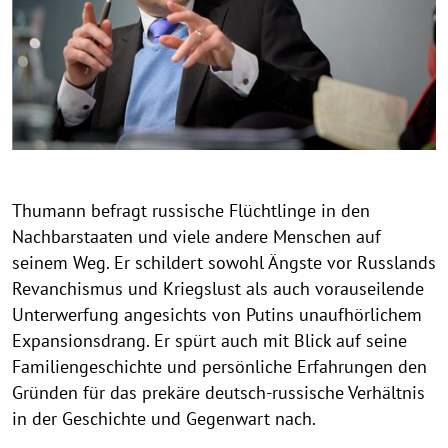
r
i
g
h
t
h
i
n
w
Thumann befragt russische Flüchtlinge in den
e
Nachbarstaaten und viele andere Menschen auf
i
seinem Weg. Er schildert sowohl Ängste vor Russlands
s
Revanchismus und Kriegslust als auch vorauseilende
a
Unterwerfung angesichts von Putins unaufhörlichem
u
Expansionsdrang. Er spürt auch mit Blick auf seine
f
k
Familiengeschichte und persönliche Erfahrungen den
l
Gründen für das prekäre deutsch-russische Verhältnis
a
in der Geschichte und Gegenwart nach.
p