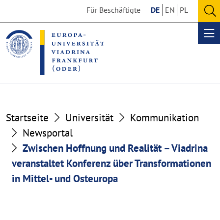
Go
Go
Für Beschäftigte
DE
EN
PL
to
to
O
the
the
se
Op
content
footer
me
section
section
Startseite
Universität
Kommunikation
Newsportal
Zwischen Hoffnung und Realität – Viadrina
veranstaltet Konferenz über Transformationen
in Mittel- und Osteuropa