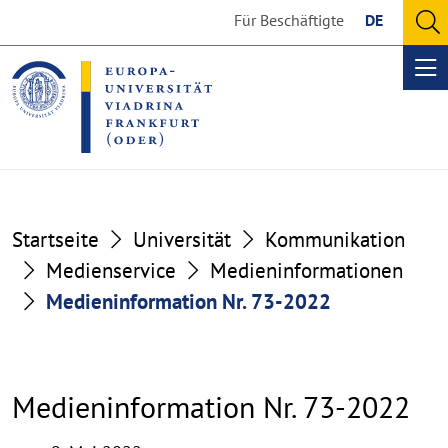
Go
Go
Für Beschäftigte
DE
to
to
O
the
the
se
Op
content
footer
me
section
section
Startseite
Universität
Kommunikation
Medienservice
Medieninformationen
Medieninformation Nr. 73-2022
Medieninformation Nr. 73-2022