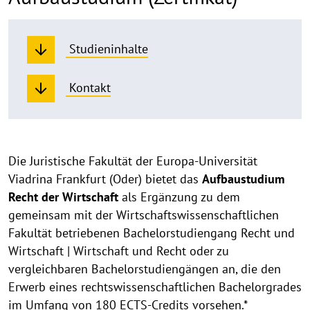
Studieninhalte
Kontakt
Das
Die Juristische Fakultät der Europa-Universität
Viadrina Frankfurt (Oder) bietet das
Aufbaustudium
Studium
Recht der Wirtschaft
als Er­gän­zung zu dem
gemeinsam mit der Wirtschafts­wis­sen­schaftlichen
Fakultät be­trie­benen Bachelor­stu­dien­gang Recht und
Wirtschaft | Wirtschaft und Recht oder zu
vergleichbaren Bachelor­studiengängen an, die den
Erwerb eines rechtswissenschaftlichen Bachelorgrades
im Umfang von 180 ECTS­-Credits vorsehen.*