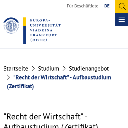
Go
Go
Für Beschäftigte
DE
to
to
O
the
the
se
Op
content
footer
me
section
section
Startseite
Studium
Studienangebot
"Recht der Wirtschaft" - Aufbaustudium
(Zertifikat)
"Recht der Wirtschaft" -
Aufbaustudium (Zertifikat)