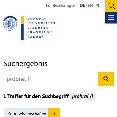
Go
Go
Für Beschäftigte
DE
EN
PL
to
to
O
the
the
se
Op
content
footer
me
section
section
Suchergebnis
1 Treffer für den Suchbegriff
probral II
Kulturwissenschaften
1