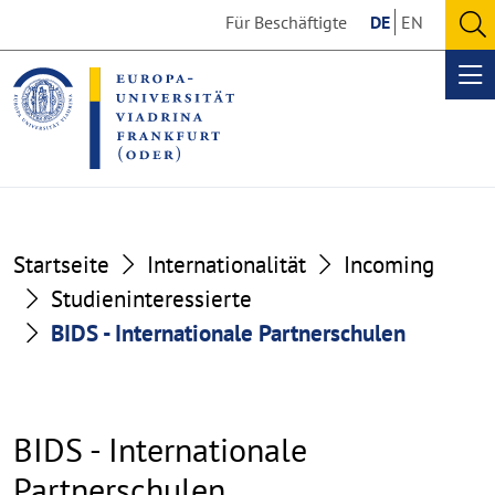
Go
Go
Für Beschäftigte
DE
EN
to
to
O
the
the
se
Op
content
footer
me
section
section
Startseite
Internationalität
Incoming
Studieninteressierte
BIDS - Internationale Partnerschulen
BIDS - Internationale
Partnerschulen