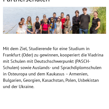
Allgemeine
Informationen
zu
Schulpartnerschaften
der
Viadrina
Mit dem Ziel, Studierende für eine Studium in
Frankfurt (Oder) zu gewinnen, kooperiert die Viadrina
mit Schulen mit Deutschschwerpunkt (PASCH-
Schulen) sowie Auslands- und Sprachdiplomschulen
in Osteuropa und dem Kaukasus – Armenien,
Bulgarien, Georgien, Kasachstan, Polen, Usbekistan
und der Ukraine.