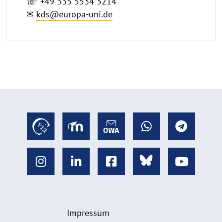
☏ +49 335 5534 3214
✉
kds@europa-uni.de
Impressum