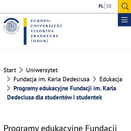
Go
Go
PL
DE
to
to
O
the
the
se
Op
content
footer
me
section
section
Start
Uniwersytet
Fundacja im. Karla Dedeciusa
Edukacja
Programy edukacyjne Fundacji im. Karla
Dedeciusa dla studentów i studentek
Programy edukacyjne Fundacji