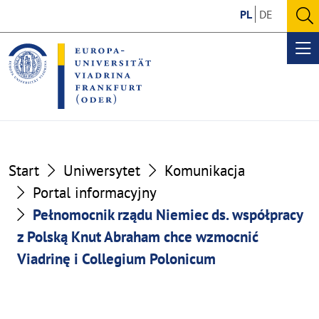
Go
Go
PL
DE
to
to
O
the
the
se
Op
content
footer
me
section
section
Start
Uniwersytet
Komunikacja
Portal informacyjny
Pełnomocnik rządu Niemiec ds. współpracy
z Polską Knut Abraham chce wzmocnić
Viadrinę i Collegium Polonicum