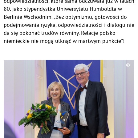
odpowiedzialności, które sama odczuwała już w latach
80. jako stypendystka Uniwersytetu Humboldta w
Berlinie Wschodnim. „Bez optymizmu, gotowości do
podejmowania ryzyka, odpowiedzialności i dialogu nie
da się pokonać trudów równiny. Relacje polsko-
niemieckie nie mogą utknąć w martwym punkcie”!
©
C
o
p
y
r
i
g
h
t