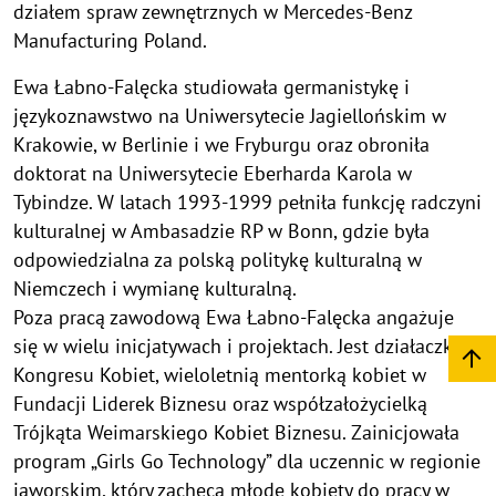
działem spraw zewnętrznych w Mercedes-Benz
Manufacturing Poland.
Ewa Łabno-Falęcka studiowała germanistykę i
językoznawstwo na Uniwersytecie Jagiellońskim w
Krakowie, w Berlinie i we Fryburgu oraz obroniła
doktorat na Uniwersytecie Eberharda Karola w
Tybindze. W latach 1993-1999 pełniła funkcję radczyni
kulturalnej w Ambasadzie RP w Bonn, gdzie była
odpowiedzialna za polską politykę kulturalną w
Niemczech i wymianę kulturalną.
Poza pracą zawodową Ewa Łabno-Falęcka angażuje
się w wielu inicjatywach i projektach. Jest działaczką
Kongresu Kobiet, wieloletnią mentorką kobiet w
Fundacji Liderek Biznesu oraz współzałożycielką
Trójkąta Weimarskiego Kobiet Biznesu. Zainicjowała
program „Girls Go Technology” dla uczennic w regionie
jaworskim, który zachęca młode kobiety do pracy w