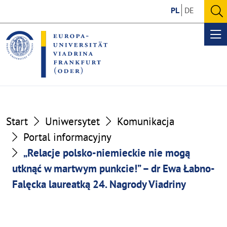
Go
Go
PL
DE
to
to
O
the
the
se
Op
content
footer
me
section
section
Start
Uniwersytet
Komunikacja
Portal informacyjny
„Relacje polsko-niemieckie nie mogą
utknąć w martwym punkcie!” – dr Ewa Łabno-
Falęcka laureatką 24. Nagrody Viadriny