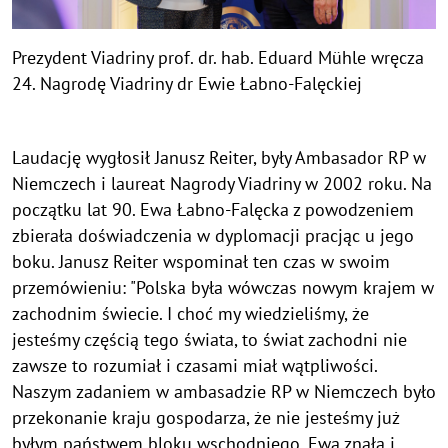
h
i
n
Prezydent Viadriny prof. dr. hab. Eduard Mühle wręcza
w
24. Nagrodę Viadriny dr Ewie Łabno-Falęckiej
e
i
s
Laudację wygłosił Janusz Reiter, były Ambasador RP w
a
Niemczech i laureat Nagrody Viadriny w 2002 roku. Na
u
początku lat 90. Ewa Łabno-Falęcka z powodzeniem
f
zbierała doświadczenia w dyplomacji pracjąc u jego
k
boku. Janusz Reiter wspominał ten czas w swoim
l
przemówieniu: "Polska była wówczas nowym krajem w
a
zachodnim świecie. I choć my wiedzieliśmy, że
p
jesteśmy częścią tego świata, to świat zachodni nie
p
e
zawsze to rozumiał i czasami miał wątpliwości.
n
Naszym zadaniem w ambasadzie RP w Niemczech było
przekonanie kraju gospodarza, że nie jesteśmy już
byłym państwem bloku wschodniego. Ewa znała i