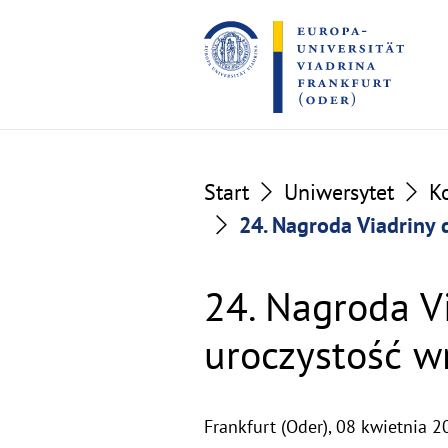
Go
Go
to
to
the
the
content
footer
section
section
Start
Uniwersytet
K
24. Nagroda Viadriny 
24. Nagroda V
uroczystość w
Frankfurt (Oder),
08 kwietnia 2