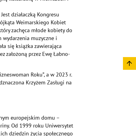
 Jest działaczką Kongresu
Trójkąta Weimarskiego Kobiet
który zachęca młode kobiety do
ym wydarzenia muzyczne i
ała się książka zawierająca
zez założoną przez Ewę Łabno-
Bizneswoman Roku”, a w 2023 r.
 odznaczona Krzyżem Zasługi na
ólnym europejskim domu –
driny. Od 1999 roku Uniwersytet
ich dziedzin życia społecznego