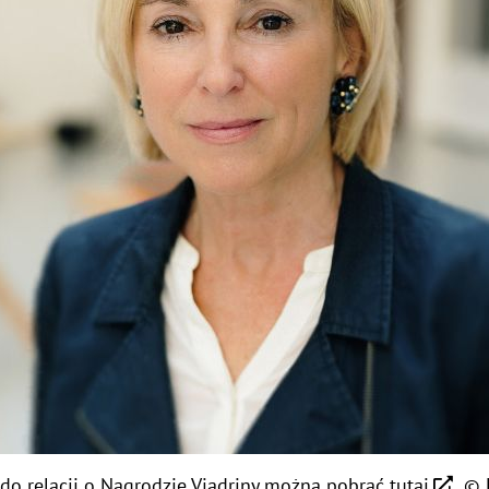
do relacji o Nagrodzie Viadriny
można pobrać tutaj
. ©