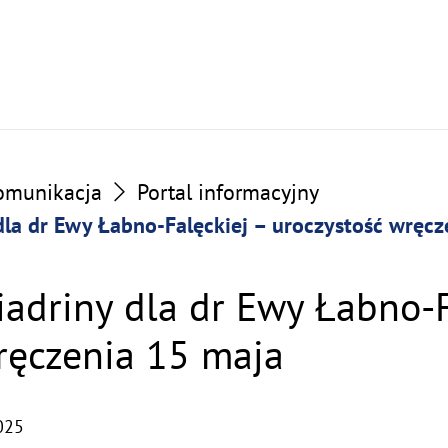
omunikacja
Portal informacyjny
dla dr Ewy Łabno-Falęckiej – uroczystość wręc
iadriny dla dr Ewy Łabno-F
ręczenia 15 maja
025