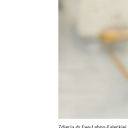
Zdjęcia dr Ewy Łabno-Falęckiej 