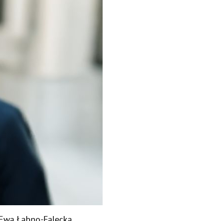
 Ewa Łabno-Falęcka