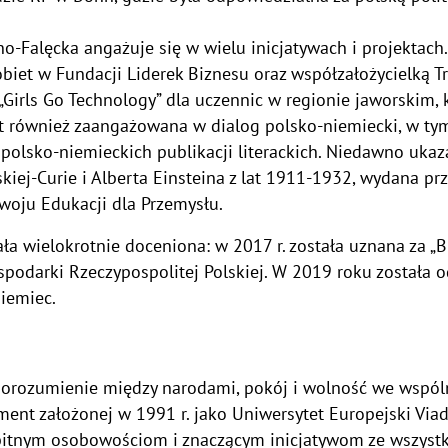
Falęcka angażuje się w wielu inicjatywach i projektach.
obiet w Fundacji Liderek Biznesu oraz współzałożycielką 
„Girls Go Technology” dla uczennic w regionie jaworskim, 
est również zaangażowana w dialog polsko-niemiecki, w t
w polsko-niemieckich publikacji literackich. Niedawno ukaz
iej-Curie i Alberta Einsteina z lat 1911-1932, wydana pr
woju Edukacji dla Przemysłu.
ała wielokrotnie doceniona: w 2017 r. została uznana za „
spodarki Rzeczypospolitej Polskiej. W 2019 roku została
iemiec.
 porozumienie między narodami, pokój i wolność we wsp
ment założonej w 1991 r. jako Uniwersytet Europejski Via
bitnym osobowościom i znaczącym inicjatywom ze wszystk