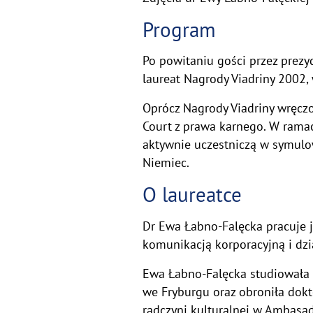
Program
Po powitaniu gości przez prezy
laureat Nagrody Viadriny 2002, 
Oprócz Nagrody Viadriny wręcz
Court z prawa karnego. W rama
aktywnie uczestniczą w symulo
Niemiec.
O laureatce
Dr Ewa Łabno-Falęcka pracuje j
komunikacją korporacyjną i dz
Ewa Łabno-Falęcka studiowała g
we Fryburgu oraz obroniła dokt
radczyni kulturalnej w Ambasad