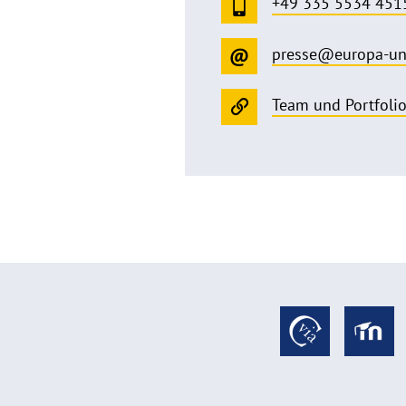
+49 335 5534 451
presse@europa-un
Team und Portfoli