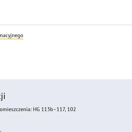
rmacyjnego
ji
pomieszczenia: HG 113b–117, 102