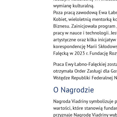
wymianę kulturalną.
Poza pracą zawodową Ewa Łabno-
Kobiet, wieloletnią mentorką k
Biznesu. Zainicjowała program 
pracy w nauce i technologii. J
artystyczne oraz kilka inicjaty
korespondencję Marii Skłodowsk
Falęcką w 2023 r. Fundację Roz
Praca Ewy Łabno-Falęckiej zost
otrzymała Order Zasługi dla Go
Wstędze Republiki Federalnej N
O Nagrodzie
Nagroda Viadriny symbolizuje
wartości, które stanowią funda
przyznaje Nagrodę Viadriny wy