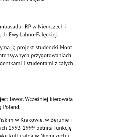
y Ambasador RP w Niemczech i
, dr Ewy Łabno-Falęckiej.
yma ją projekt studencki Moot
 intensywnych przygotowaniach
dentkami i studentami z całych
ect Jawor. Wcześniej kierowała
g Poland.
skim w Krakowie, w Berlinie i
tach 1993-1999 pełniła funkcję
tykę kulturalną w Niemczech i