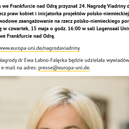
a we Frankfurcie nad Odrą przyznał 24. Nagrodę Viadriny d
cz praw kobiet i inicjatorka projektów polsko-niemieckie
wodowe zaangażowanie na rzecz polsko-niemieckiego por
ę w czwartek, 15 maja o godz. 16:00 w sali Logensaal Uni
 we Frankfurcie nad Odrą.
www.europa-uni.de/nagrodaviadriny
 Nagrody dr Ewa Łabno-Falęcka będzie udzielała wywiadów.
e-mail na adres:
presse@europa-uni.de
.