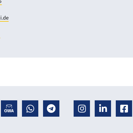
5
i.de
o