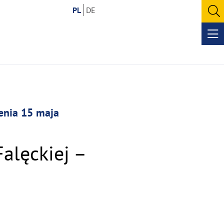
PL
DE
O
se
Op
me
zenia 15 maja
alęckiej –