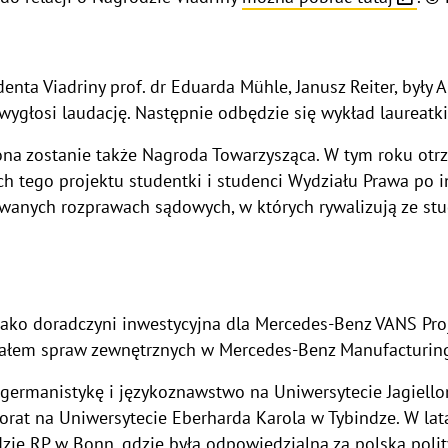
denta Viadriny prof. dr Eduarda Mühle, Janusz Reiter, był
wygłosi laudację. Następnie odbędzie się wykład laureatki
ona zostanie także Nagroda Towarzysząca. W tym roku otrz
ch tego projektu studentki i studenci Wydziału Prawa po
wanych rozprawach sądowych, w których rywalizują ze stu
ako doradczyni inwestycyjna dla Mercedes-Benz VANS Proj
iałem spraw zewnętrznych w Mercedes-Benz Manufacturin
ermanistykę i językoznawstwo na Uniwersytecie Jagielloń
orat na Uniwersytecie Eberharda Karola w Tybindze. W la
zie RP w Bonn, gdzie była odpowiedzialna za polską poli