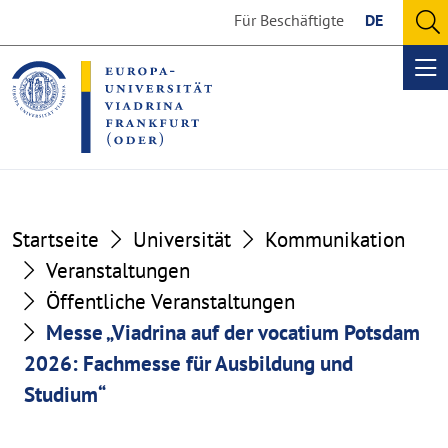
Go
Go
Für Beschäftigte
DE
to
to
O
the
the
se
Op
content
footer
me
section
section
Startseite
Universität
Kommunikation
Veranstaltungen
Öffentliche Veranstaltungen
Messe „Viadrina auf der vocatium Potsdam
2026: Fachmesse für Ausbildung und
Studium“