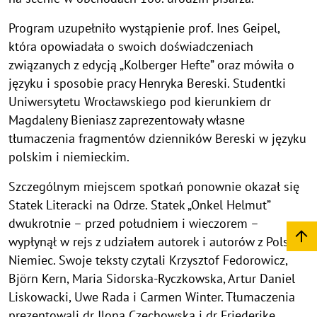
Program uzupełniło wystąpienie prof. Ines Geipel,
która opowiadała o swoich doświadczeniach
związanych z edycją „Kolberger Hefte” oraz mówiła o
języku i sposobie pracy Henryka Bereski. Studentki
Uniwersytetu Wrocławskiego pod kierunkiem dr
Magdaleny Bieniasz zaprezentowały własne
tłumaczenia fragmentów dzienników Bereski w języku
polskim i niemieckim.
Szczególnym miejscem spotkań ponownie okazał się
Statek Literacki na Odrze. Statek „Onkel Helmut”
dwukrotnie – przed południem i wieczorem –
wypłynął w rejs z udziałem autorek i autorów z Polski i
Niemiec. Swoje teksty czytali Krzysztof Fedorowicz,
Björn Kern, Maria Sidorska-Ryczkowska, Artur Daniel
Liskowacki, Uwe Rada i Carmen Winter. Tłumaczenia
prezentowali dr Ilona Czechowska i dr Friederike