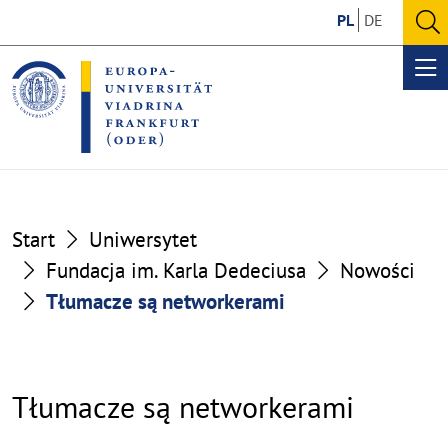
Go
Go
PL
DE
to
to
O
the
the
se
Op
content
footer
me
section
section
Start
Uniwersytet
Fundacja im. Karla Dedeciusa
Nowości
Tłumacze są networkerami
Tłumacze są networkerami