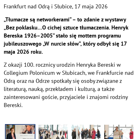
Frankfurt nad Odrą i Słubice,
17 maja 2026
„Tłumacze są networkerami” – to zdanie z wystawy
„Bez poklasku…O cichej sztuce tłumaczenia. Henryk
Bereska 1926–2005” stało się mottem programu
jubileuszowego „W nurcie słów”, który odbył się 17
maja 2026 roku.
G
Z okazji 100. rocznicy urodzin Henryka Bereski w
Collegium Polonicum w Słubicach, we Frankfurcie nad
a
Odrą oraz na Odrze spotkały się osoby związane z
l
literaturą, nauką, przekładem i kulturą, a także
e
zainteresowani goście, przyjaciele i znajomi rodziny
r
Bereski.
i
a
z